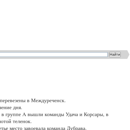
 перевезены в Междуреченск.
чение дня.
 в группе A вышли команды Удача и Корсары, в
лотой теленок.
етье место завоевала команда Дубрава.