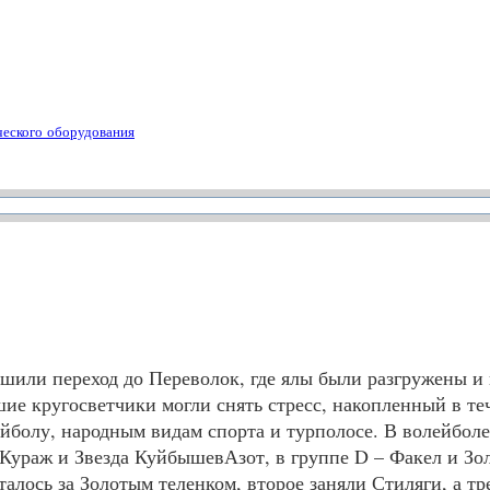
ческого оборудования
ршили переход до Переволок, где ялы были разгружены и
ие кругосветчики могли снять стресс, накопленный в те
йболу, народным видам спорта и турполосе. В волейболе
 Кураж и Звезда КуйбышевАзот, в группе D – Факел и Зо
алось за Золотым теленком, второе заняли Стиляги, а тр