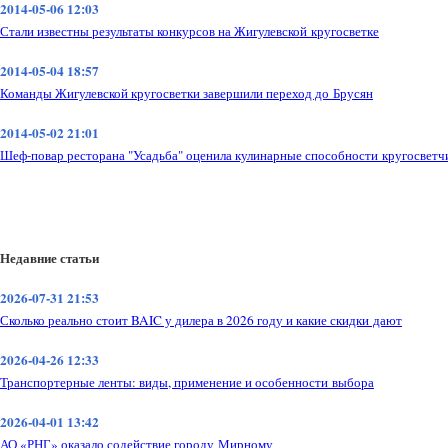
2014-05-06 12:03
Стали известны результаты конкурсов на Жигулевской кругосветке
2014-05-04 18:57
Команды Жигулевской кругосветки завершили переход до Брусян
2014-05-02 21:01
Шеф-повар ресторана "Усадьба" оценила кулинарные способности кругосветч
Недавние статьи
2026-07-31 21:53
Сколько реально стоит BAIC у дилера в 2026 году и какие скидки дают
2026-04-26 12:33
Транспортерные ленты: виды, применение и особенности выбора
2026-04-01 13:42
АО «РНГ» оказало содействие городу Мирному