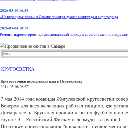
2026-03-10 16:58
«На перепутье эпох»: в Самаре покажут диалог авангарда и андеграунда
2026-03-04 18:59
Ремонт гидромоторов: профессиональный подход к восстановлению гидравли
КРУГОСВЕТКА
Кругосветчики переправили ялы в Переволоках
2014-05-08 08:57
7 мая 2014 года команды Жигулевской кругосветки сове
Вечером для всех желающих работал танцпол, где уставш
Днем ранее на Брусянах прошли игры по футболу и воле
группе B – Российский Фигвам и Бермуды, в группе C –
По итогам ориентирования “в квадрате” первое место ост