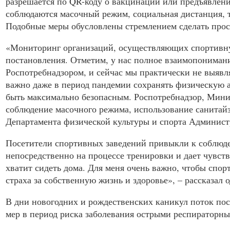
разрешается по QR-коду о вакцинации или предъявлени
соблюдаются масочный режим, социальная дистанция, т
Подобные меры обусловлены стремлением сделать прост
«Мониторинг организаций, осуществляющих спортивную
постановления. Отметим, у нас полное взаимопониман
Роспотребнадзором, и сейчас мы практически не выявля
важно даже в период пандемии сохранять физическую 
быть максимально безопасным. Роспотребнадзор, Минис
соблюдение масочного режима, использование санитайз
Департамента физической культуры и спорта Администр
Посетители спортивных заведений привыкли к соблюде
непосредственно на процессе тренировки и дает чувст
хватит сидеть дома. Для меня очень важно, чтобы спо
страха за собственную жизнь и здоровье», – рассказал
В дни новогодних и рождественских каникул поток пос
мер в период риска заболевания острыми респираторн