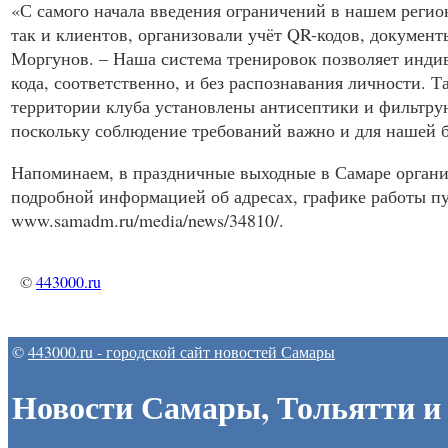
«С самого начала введения ограничений в нашем регио
так и клиентов, организовали учёт QR-кодов, докумен
Моргунов. – Наша система тренировок позволяет индив
кода, соответственно, и без распознавания личности. Т
территории клуба установлены антисептики и фильтрую
поскольку соблюдение требований важно и для нашей б
Напоминаем, в праздничные выходные в Самаре органи
подробной информацией об адресах, графике работы пу
www.samadm.ru/media/news/34810/.
©
443000.ru
©
443000.ru - городской сайт новостей Самары
Новости Самары, Тольятти и