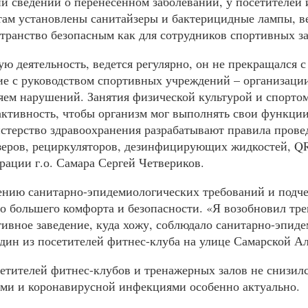
и сведений о перенесенном заболевании, у посетителей
ам установлены санитайзеры и бактерицидные лампы, ве
ранство безопасным как для сотрудников спортивных за
 деятельность, ведется регулярно, он не прекращался с
ие с руководством спортивных учреждений – организац
ем нарушений. Занятия физической культурой и спортом 
активность, чтобы организм мог выполнять свои функции
терство здравоохранения разрабатывают правила провед
еров, рециркуляторов, дезинфицирующих жидкостей, QR-
ации г.о. Самара Сергей Четвериков.
нию санитарно-эпидемиологических требований и подчер
во большего комфорта и безопасности. «Я возобновил тре
ртивное заведение, куда хожу, соблюдало санитарно-эпид
 один из посетителей фитнес-клуба на улице Самарской А
етителей фитнес-клубов и тренажерных залов не снизил
ыми и коронавирусной инфекциями особенно актуально.