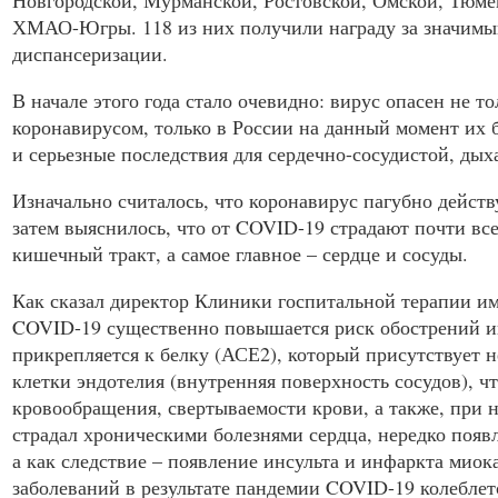
Новгородской, Мурманской, Ростовской, Омской, Тюмен
ХМАО
-Югры. 118 из них получили награду за значим
диспансеризации.
В начале этого года стало очевидно: вирус опасен не т
коронавирусом, только в России на данный момент их б
и серьезные последствия для сердечно-сосудистой, дых
Изначально считалось, что коронавирус пагубно действ
затем выяснилось, что от
COVID
-19 страдают почти в
кишечный тракт, а самое главное – сердце и сосуды.
Как сказал директор Клиники госпитальной терапии и
COVID
-19 существенно повышается риск обострений ин
прикрепляется к белку (АСЕ2), который присутствует не
клетки эндотелия (внутренняя поверхность сосудов), ч
кровообращения, свертываемости крови, а также, при
страдал хроническими болезнями сердца, нередко появ
а как следствие – появление инсульта и инфаркта мио
заболеваний в результате пандемии
COVID
-19 колеблет