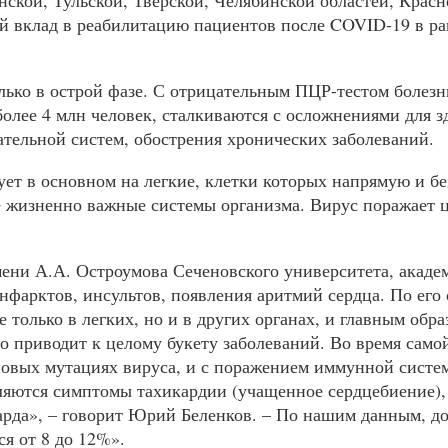
ской, Тульской, Тверской, Челябинской областей, Красн
ый вклад в реабилитацию пациентов после
COVID
-19 в р
олько в острой фазе. С отрицательным
ПЦР
-тестом болез
олее 4 млн человек, сталкиваются с осложнениями для здо
ательной систем, обострения хронических заболеваний.
ует в основном на легкие, клетки которых напрямую и б
се жизненно важные системы организма. Вирус поражает 
мени А.А. Остроумова Сеченовского университета, акад
фарктов, инсультов, появления аритмий сердца. По его 
 только в легких, но и в других органах, и главным обра
то приводит к целому букету заболеваний. Во время само
 новых мутациях вируса, и с поражением иммунной сист
ляются симптомы тахикардии (учащенное сердцебиение), 
карда», – говорит Юрий Беленков. – По нашим данным, д
ся от 8 до 12%».