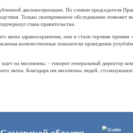
глубленной диспансеризации. По словам председателя П
ледствия. Только своевременное обследование поможет 
подчеркнул глава правительства.
о звена здравоохранения, они и стали героями премии 
включая количественные показатели проведения углублё
чет идет на миллионы, – говорит генеральный директор
ного звена. Благодаря им миллионы людей, столкнувшихс
 Самарской области
О сайте