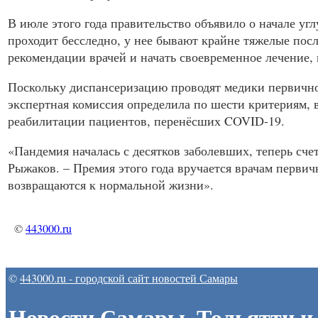
В июле этого года правительство объявило о начале у
проходит бесследно, у нее бывают крайне тяжелые пос
рекомендации врачей и начать своевременное лечение, 
Поскольку диспансеризацию проводят медики первичног
экспертная комиссия определила по шести критериям, 
реабилитации пациентов, перенёсших
COVID
-19.
«Пандемия началась с десятков заболевших, теперь с
Рыжаков. – Премия этого года вручается врачам первич
возвращаются к нормальной жизни».
©
443000.ru
©
443000.ru - городской сайт новостей Самары
Новости Самары, Тольятти и