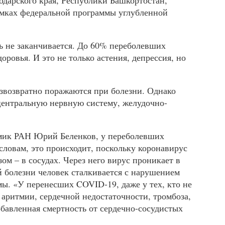
одарского края, Республики Башкортостан,
амках федеральной программы углубленной
нь не заканчивается. До 60% переболевших
ровья. И это не только астения, депрессия, но
езвозвратно поражаются при болезни. Однако
центральную нервную систему, желудочно-
емик
РАН
Юрий Беленков, у переболевших
словам, это происходит, поскольку коронавирус
зом – в сосудах. Через него вирус проникает в
й болезни человек сталкивается с нарушением
емы. «У перенесших
COVID
-19, даже у тех, кто не
аритмии, сердечной недостаточности, тромбоза,
обавленная смертность от сердечно-сосудистых