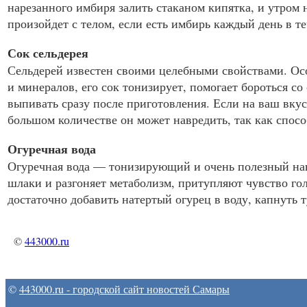
нарезанного имбиря залить стаканом кипятка, и утром 
произойдет с телом, если есть имбирь каждый день в те
Сок сельдерея
Сельдерей известен своими целебными свойствами. Особ
и минералов, его сок тонизирует, помогает бороться 
выпивать сразу после приготовления. Если на ваш вкус
большом количестве он может навредить, так как спос
Огуречная вода
Огуречная вода — тонизирующий и очень полезный напи
шлаки и разгоняет метаболизм, притупляют чувство го
достаточно добавить натертый огурец в воду, капнуть т
©
443000.ru
©
443000.ru - городской сайт новостей Самары