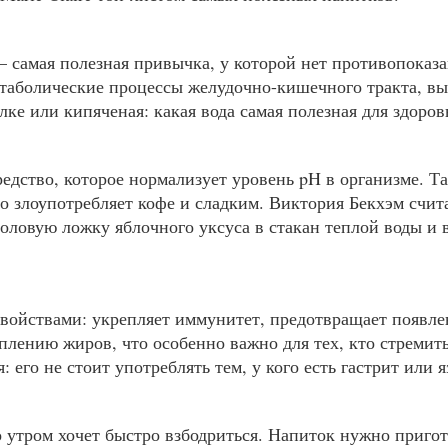
самая полезная привычка, у которой нет противопоказан
етаболические процессы желудочно-кишечного тракта, вы
ке или кипяченая: какая вода самая полезная для здоров
едство, которое нормализует уровень pH в организме. Т
кто злоупотребляет кофе и сладким. Виктория Бекхэм счи
оловую ложку яблочного уксуса в стакан теплой воды и в
войствами: укрепляет иммунитет, предотвращает появле
лению жиров, что особенно важно для тех, кто стремить
: его не стоит употреблять тем, у кого есть гастрит или я
 утром хочет быстро взбодриться. Напиток нужно пригот