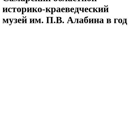
историко-краеведческий
музей им. П.В. Алабина в год
75-летия Победы выступил
соавтором и партнером
проекта «Истории
из детства»
2020-06-08 08:04
«Истории из детства» – это цикл публикаций о
военном времени на основе воспоминаний живых